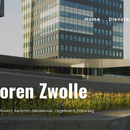
Home
Dienste
toren Zwolle
liseerd
,
Kantoren
,
Nieuwbouw
,
Opgeleverd
,
Prijsvraag