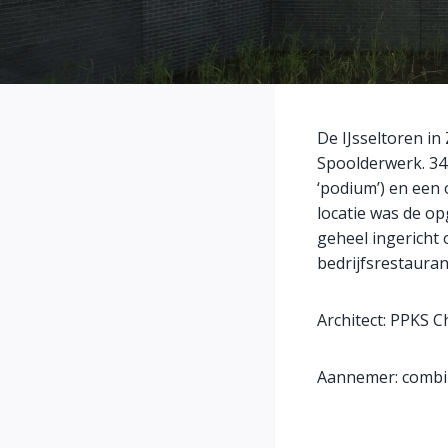
De IJsseltoren i
Spoolderwerk. 34
‘podium’) en een
locatie was de op
geheel ingericht
bedrijfsrestaura
Architect: PPKS C
Aannemer: combi