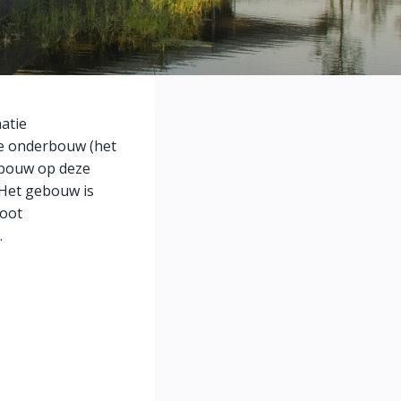
atie
te onderbouw (het
ebouw op deze
 Het gebouw is
root
.