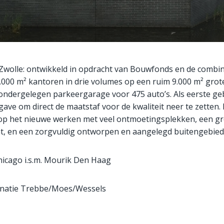
n Zwolle: ontwikkeld in opdracht van Bouwfonds en de combin
.000 m² kantoren in drie volumes op een ruim 9.000 m² gro
 ondergelegen parkeergarage voor 475 auto’s. Als eerste g
gave om direct de maatstaf voor de kwaliteit neer te zetten.
 op het nieuwe werken met veel ontmoetingsplekken, een g
nt, en een zorgvuldig ontworpen en aangelegd buitengebied
hicago i.s.m. Mourik Den Haag
natie Trebbe/Moes/Wessels