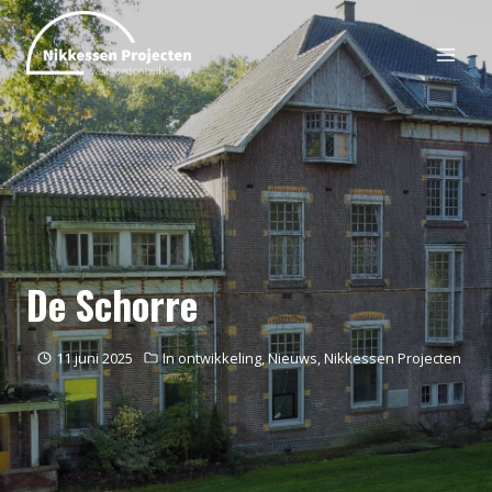
De Schorre
11 juni 2025
In ontwikkeling
,
Nieuws
,
Nikkessen Projecten